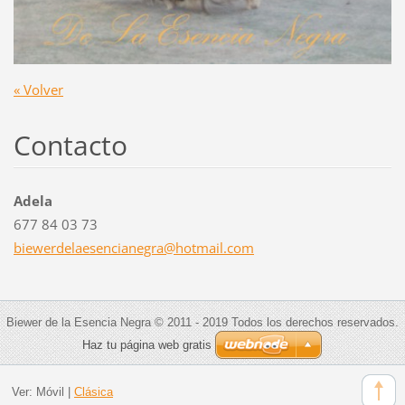
« Volver
Contacto
Adela
677 84 03 73
biewerde
laesenci
anegra@h
otmail.c
om
Biewer de la Esencia Negra © 2011 - 2019 Todos los derechos reservados.
Haz tu página web gratis
Ver:
Móvil
|
Clásica