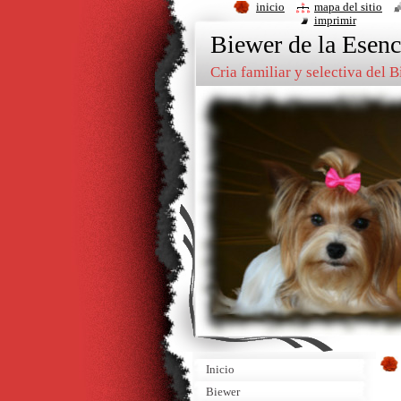
inicio
mapa del sitio
imprimir
Biewer de la Esenc
Cria familiar y selectiva del 
Inicio
Biewer