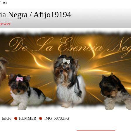
rss
ia Negra / Afijo19194
Biewer
Inicio
HUMMER
IMG_5373.JPG