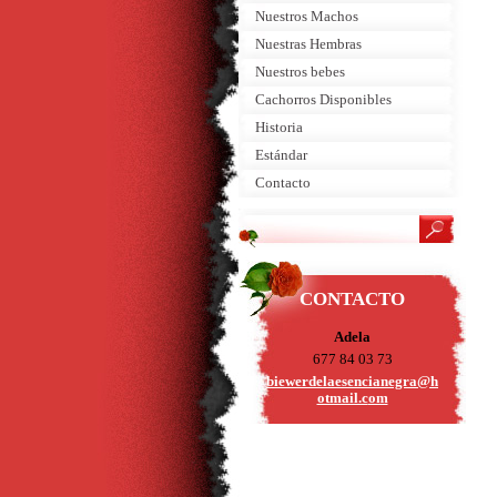
Nuestros Machos
Nuestras Hembras
Nuestros bebes
Cachorros Disponibles
Historia
Estándar
Contacto
CONTACTO
Adela
677 84 03 73
biewerde
laesenci
anegra@h
otmail.c
om