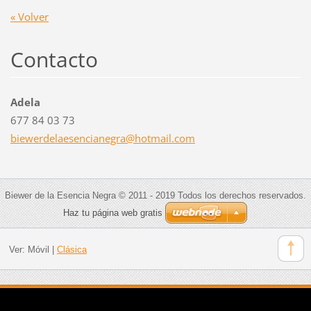
« Volver
Contacto
Adela
677 84 03 73
biewerde
laesenci
anegra@h
otmail.c
om
Biewer de la Esencia Negra © 2011 - 2019 Todos los derechos reservados.
Haz tu página web gratis
Ver:
Móvil
|
Clásica